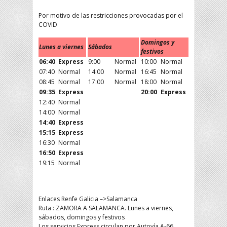
Por motivo de las restricciones provocadas por el
COVID
Domingos y
Lunes a viernes
Sábados
festivos
06:40
Express
9:00
Normal
10:00
Normal
07:40
Normal
14:00
Normal
16:45
Normal
08:45
Normal
17:00
Normal
18:00
Normal
09:35
Express
20:00
Express
12:40
Normal
14:00
Normal
14:40
Express
15:15
Express
16:30
Normal
16:50
Express
19:15
Normal
Enlaces Renfe Galicia –>Salamanca
Ruta : ZAMORA A SALAMANCA. Lunes a viernes,
sábados, domingos y festivos
Los servicios Express circulan por Autovía A-66