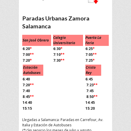
Paradas Urbanas Zamora
Salamanca
Colegio
Puerta La
San José Obrero
Universitario
Feria
6:20
*
6:30
*
6:25
*
7:00
**
7:10
**
7:05
**
7:20
*
7:30
**
7:25
*
Estación
Cristo
Autobuses
Rey
6:40
6:45
7:20
**
7:23
**
7:40
7:45
8:45
**
8:50
**
14:40
14:45
15:15
15:20
Llegadas a Salamanca: Paradas en Carrefour, Av.
Italia y Estación de Autobuses
(*) Sin servicio los meses de julio y agosto