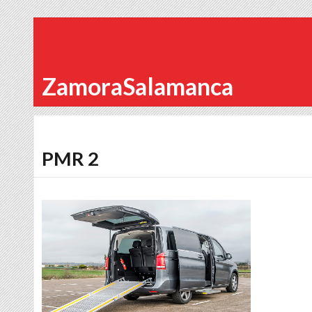
ZamoraSalamanca
PMR 2