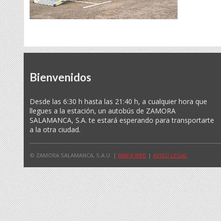
Bienvenidos
Desde las 6:30 h hasta las 21:40 h, a cualquier hora que
llegues a la estación, un autobús de ZAMORA
SALAMANCA, S.A. te estará esperando para transportarte
a la otra ciudad.
© ZAMORA SALAMANCA, S.A.U. |
MAPA WEB
|
AVISO LEGAL