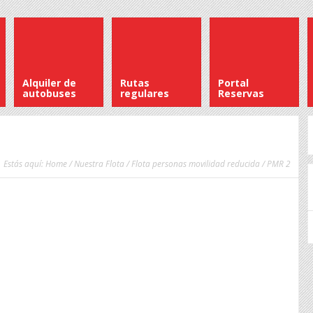
Alquiler de
Rutas
Portal
autobuses
regulares
Reservas
Estás aquí:
Home
/
Nuestra Flota
/
Flota personas movilidad reducida
/ PMR 2