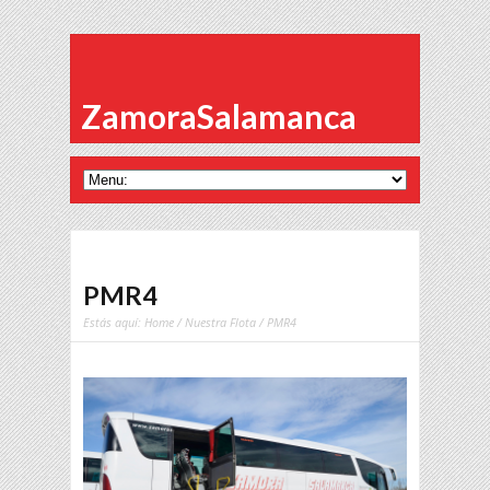
ZamoraSalamanca
PMR4
Estás aquí:
Home
/
Nuestra Flota
/ PMR4