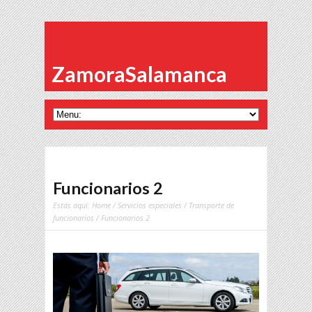
ZamoraSalamanca
Funcionarios 2
Estás aquí:
Home
/
Servicios especiales
/
Transporte de
funcionarios
/ Funcionarios 2