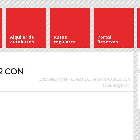
Alquiler de
Rutas
Portal
autobuses
regulares
Reservas
2 CON
Estás aquí:
Home
/ ULTIMA SALIDA NAVIDAD 2022 CON
LOGO-page-001